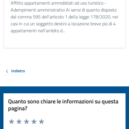
Affitto appartamenti ammobiliati ad uso turistico -
Adempimenti amministrativi Ai sensi di quanto disposto
dal comma 595 dell'articolo 1 della legge 178/2020, nei
casi in cui un soggetto destini a locazione breve più di 4
appartamenti nell'ambito d...
Indietro
Quanto sono chiare le informazioni su questa
pagina?
Valuta da 1 a 5 stelle la pagina
Valuta 1 stelle su 5
Valuta 2 stelle su 5
Valuta 3 stelle su 5
Valuta 4 stelle su 5
Valuta 5 stelle su 5