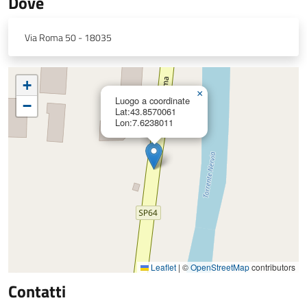
Dove
Via Roma 50 - 18035
+
×
Luogo a coordinate
−
Lat:43.8570061
Lon:7.6238011
Leaflet
|
©
OpenStreetMap
contributors
Contatti