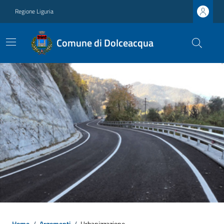
Regione Liguria
Comune di Dolceacqua
Home
/
Argomenti
/
Urbanizzazione