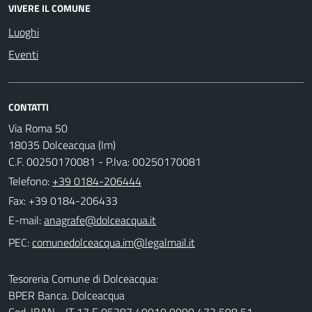
VIVERE IL COMUNE
Luoghi
Eventi
CONTATTI
Via Roma 50
18035 Dolceacqua (Im)
C.F. 00250170081 - P.Iva: 00250170081
Telefono:
+39 0184-206444
Fax: +39 0184-206433
E-mail:
PEC:
Tesoreria Comune di Dolceacqua:
BPER Banca. Dolceacqua
Cod. IBAN - IT 17 E 05387 49010 0000 472 598 51