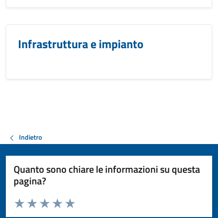
Infrastruttura e impianto
Indietro
Quanto sono chiare le informazioni su questa
pagina?
Valuta da 1 a 5 stelle la pagina
Valuta 1 stelle su 5
Valuta 2 stelle su 5
Valuta 3 stelle su 5
Valuta 4 stelle su 5
Valuta 5 stelle su 5