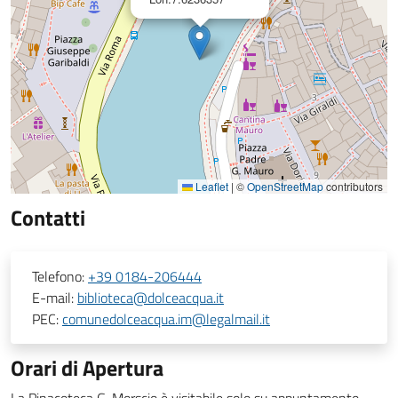
Leaflet
|
©
OpenStreetMap
contributors
Contatti
Telefono:
+39 0184-206444
E-mail:
biblioteca@dolceacqua.it
PEC:
comunedolceacqua.im@legalmail.it
Orari di Apertura
La Pinacoteca G. Morscio è visitabile solo su appuntamento