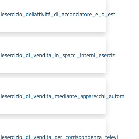
_lesercizio_dellattività_di_acconciatore_e_o_est
_lesercizio_di_vendita_in_spacci_interni_eserciz
er_lesercizio_di_vendita_mediante_apparecchi_autom
r_lesercizio_di_vendita_per_corrispondenza_televi