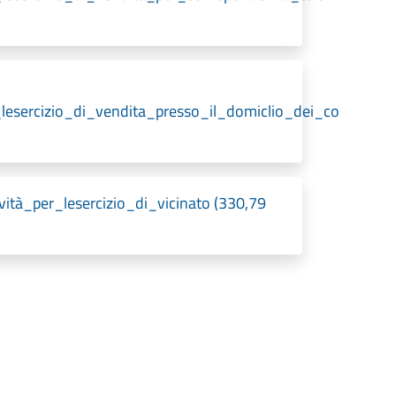
r_lesercizio_di_vendita_presso_il_domiclio_dei_co
vità_per_lesercizio_di_vicinato (330,79