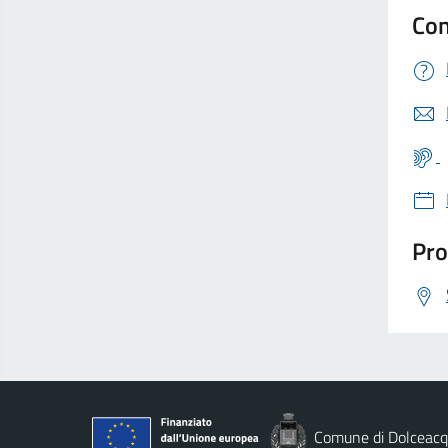
Con
Pro
Comune di Dolceac