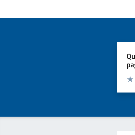
Qu
pa
Valut
Valu