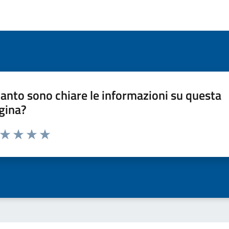
anto sono chiare le informazioni su questa
gina?
a da 1 a 5 stelle la pagina
ta 1 stelle su 5
Valuta 2 stelle su 5
Valuta 3 stelle su 5
Valuta 4 stelle su 5
Valuta 5 stelle su 5