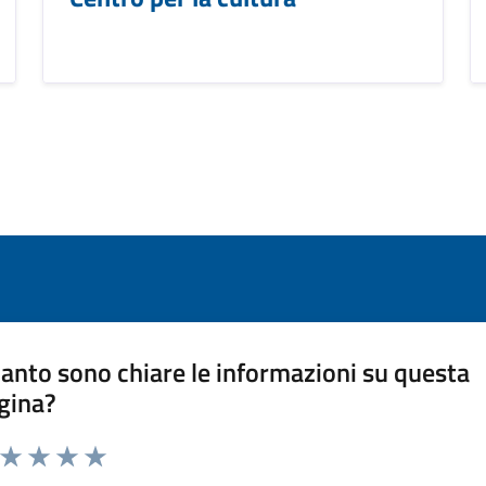
anto sono chiare le informazioni su questa
gina?
a da 1 a 5 stelle la pagina
ta 1 stelle su 5
Valuta 2 stelle su 5
Valuta 3 stelle su 5
Valuta 4 stelle su 5
Valuta 5 stelle su 5