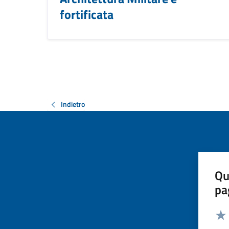
fortificata
Indietro
Qu
pa
Valut
Valu