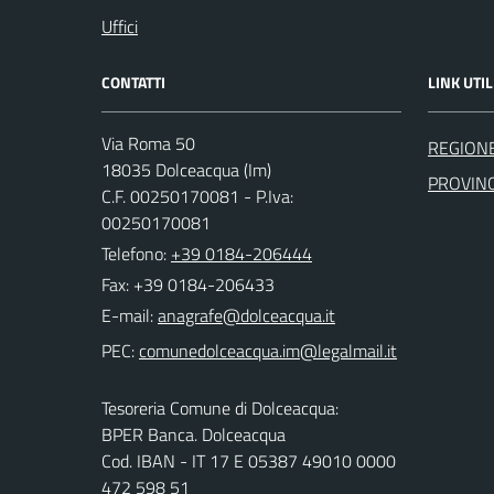
Uffici
CONTATTI
LINK UTIL
Via Roma 50
REGIONE
18035 Dolceacqua (Im)
PROVINC
C.F. 00250170081 - P.Iva:
00250170081
Telefono:
+39 0184-206444
Fax: +39 0184-206433
E-mail:
PEC:
Tesoreria Comune di Dolceacqua:
BPER Banca. Dolceacqua
Cod. IBAN - IT 17 E 05387 49010 0000
472 598 51