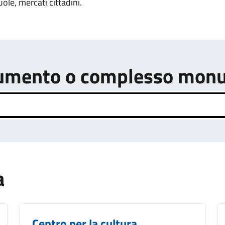
uole, mercati cittadini.
onumento o complesso mon
a
Centro per la cultura