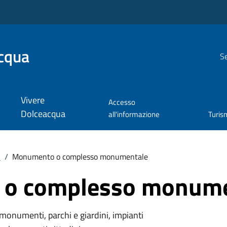
cqua
Se
Vivere
Accesso
Dolceacqua
all'informazione
Turis
i
/
Monumento o complesso monumentale
o complesso monume
monumenti, parchi e giardini, impianti