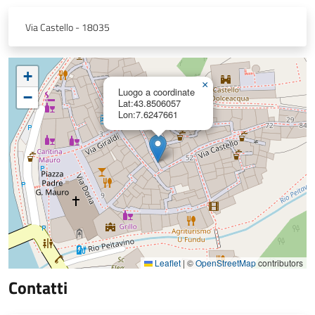
Via Castello - 18035
+
×
Luogo a coordinate
−
Lat:43.8506057
Lon:7.6247661
Leaflet
|
©
OpenStreetMap
contributors
Contatti