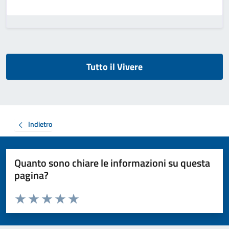
Tutto il Vivere
Indietro
Quanto sono chiare le informazioni su questa
pagina?
Valuta da 1 a 5 stelle la pagina
Valuta 1 stelle su 5
Valuta 2 stelle su 5
Valuta 3 stelle su 5
Valuta 4 stelle su 5
Valuta 5 stelle su 5