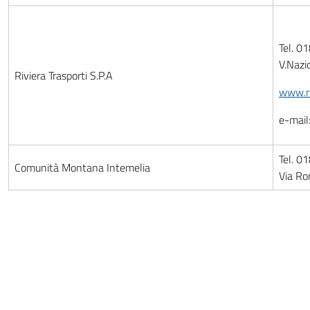
Tel. 0
V.Nazi
Riviera Trasporti S.P.A
www.riv
e-mail
Tel. 0
Comunità Montana Intemelia
Via R