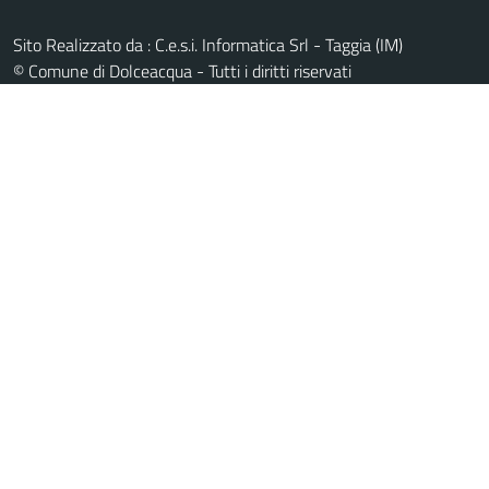
Sito Realizzato da : C.e.s.i. Informatica Srl - Taggia (IM)
© Comune di Dolceacqua - Tutti i diritti riservati