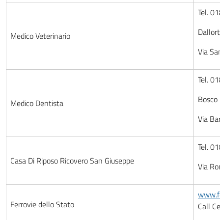
Tel. 0
Dallor
Medico Veterinario
Via Sa
Tel. 0
Bosco 
Medico Dentista
Via Ba
Tel. 0
Casa Di Riposo Ricovero San Giuseppe
Via Ro
www.fe
Ferrovie dello Stato
Call C