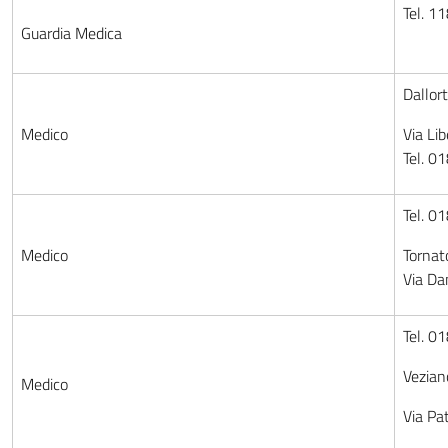
Tel. 1
Guardia Medica
Dallor
Medico
Via Li
Tel. 0
Tel. 0
Medico
Tornat
Via Da
Tel. 0
Vezian
Medico
Via Pat