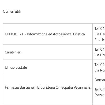
Numeri utili
Tel. 0
UFFICIO IAT - Informazione ed Accoglienza Turistica
Via Ba
Email:
Tel. 0
Carabinieri
Via Dan
Tel. 0
Ufficio postale
Via Ro
Farmac
Farmacia Bascianelli Erboristeria Omeopatia Veterinaria
Tel. 0
Piazza